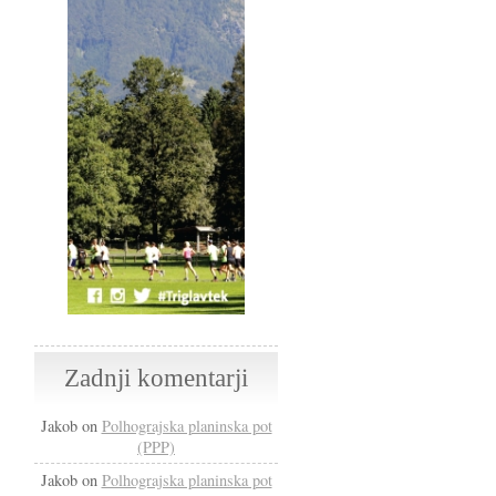
Zadnji komentarji
Jakob
on
Polhograjska planinska pot
(PPP)
Jakob
on
Polhograjska planinska pot