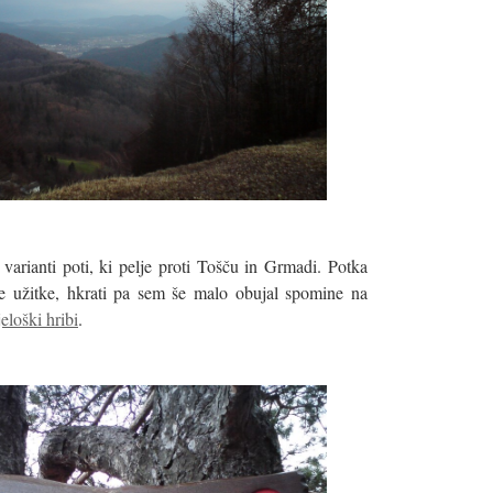
varianti poti, ki pelje proti Tošču in Grmadi. Potka
e užitke, hkrati pa sem še malo obujal spomine na
eloški hribi
.