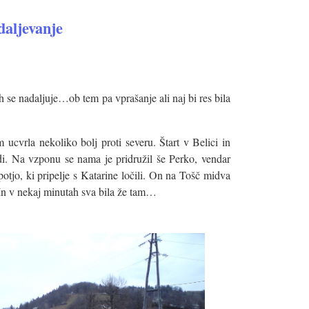
aljevanje
 se nadaljuje…ob tem pa vprašanje ali naj bi res bila
 ucvrla nekoliko bolj proti severu. Štart v Belici in
i. Na vzponu se nama je pridružil še Perko, vendar
potjo, ki pripelje s Katarine ločili. On na Tošč midva
In v nekaj minutah sva bila že tam…