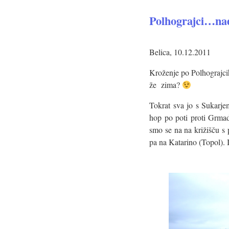
Polhograjci…nad
Belica, 10.12.2011
Kroženje po Polhograjcih
že zima?
Tokrat sva jo s Sukarjem
hop po poti proti Grmad
smo se na na križišču s 
pa na Katarino (Topol). 