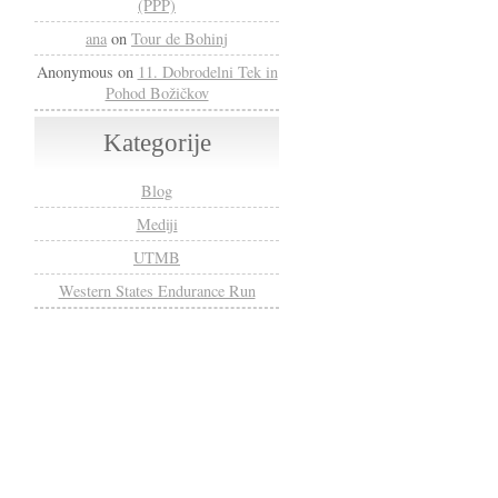
(PPP)
ana
on
Tour de Bohinj
Anonymous
on
11. Dobrodelni Tek in
Pohod Božičkov
Kategorije
Blog
Mediji
UTMB
Western States Endurance Run