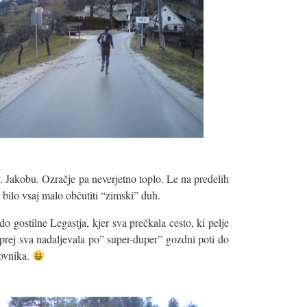
. Jakobu. Ozračje pa neverjetno toplo. Le na predelih
e bilo vsaj malo občutiti “zimski” duh.
 do gostilne Legastja, kjer sva prečkala cesto, ki pelje
prej sva nadaljevala po” super-duper” gozdni poti do
ovnika.