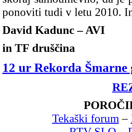
ponoviti tudi v letu 2010. I
David Kadunc – AVI
i
n TF druščina
12 ur Rekorda Šmarne 
RE
POROČIL
Tekaški forum
–
RTV SLO
–