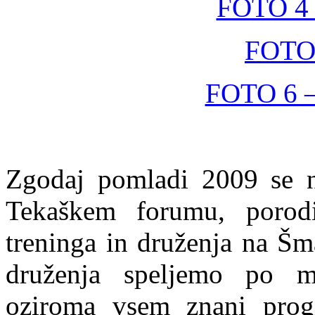
FOTO 4 (
FOTO 
FOTO 6 –
Zgodaj pomladi 2009 se 
Tekaškem forumu, porodi
treninga in druženja na Šma
druženja speljemo po m
oziroma vsem znani prog