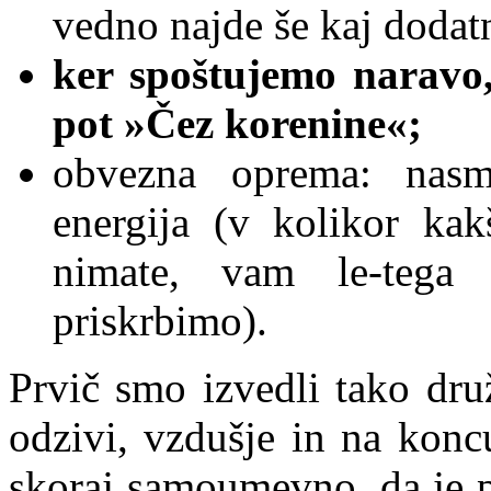
vedno najde še kaj dodatn
ker spoštujemo naravo,
pot »Čez korenine«;
obvezna oprema: nasm
energija
(v kolikor ka
nimate, vam le-tega
priskrbimo).
Prvič smo izvedli tako druž
odzivi, vzdušje in na koncu
skoraj samoumevno, da je p