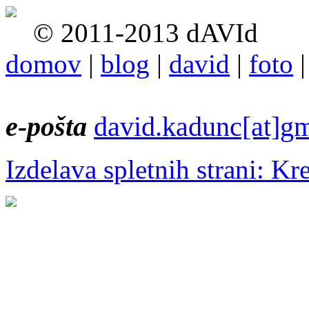
© 2011-2013 dAVId
domov
|
blog
|
david
|
foto
e-pošta
david.kadunc[at]g
Izdelava spletnih strani: Kr