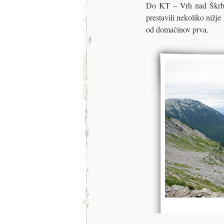
Do KT – Vrh nad Škrbin
prestavili nekoliko nižj
od domačinov prva.