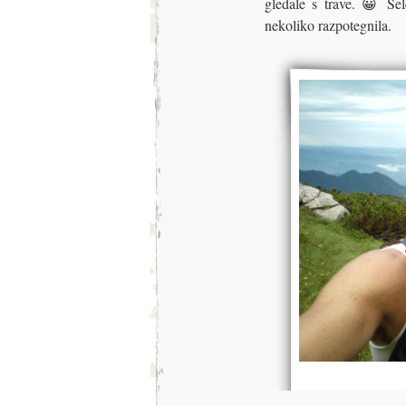
gledale s trave. 😀 Še
nekoliko razpotegnila.