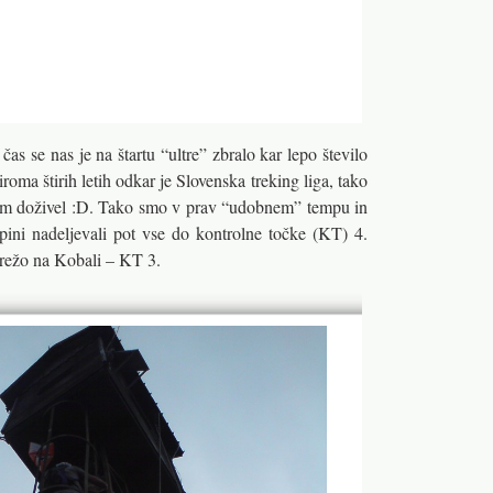
as se nas je na štartu “ultre” zbralo kar lepo število
iroma štirih letih odkar je Slovenska treking liga, tako
sem doživel :D. Tako smo v prav “udobnem” tempu in
pini nadeljevali pot vse do kontrolne točke (KT) 4.
režo na Kobali – KT 3.