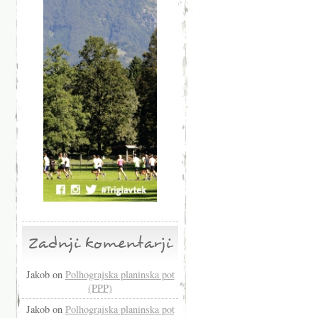
Zadnji komentarji
Jakob
on
Polhograjska planinska pot
(PPP)
Jakob
on
Polhograjska planinska pot