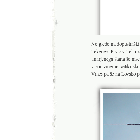
Ne glede na dopustniški č
trekerjev. Prvič v treh oz
umirjenega štarta še ni
v sorazmerno veliki sku
Vmes pa še na Lovsko p