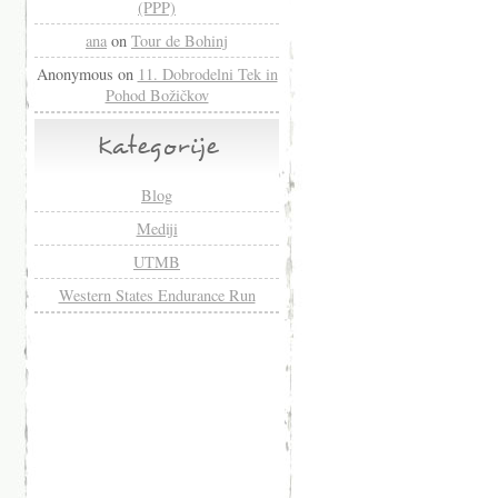
(PPP)
ana
on
Tour de Bohinj
Anonymous
on
11. Dobrodelni Tek in
Pohod Božičkov
Kategorije
Blog
Mediji
UTMB
Western States Endurance Run