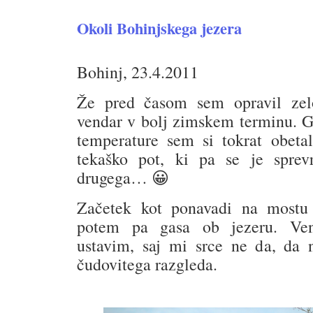
Okoli Bohinjskega jezera
Bohinj, 23.4.2011
Že pred časom sem opravil ze
vendar v bolj zimskem terminu. G
temperature sem si tokrat obeta
tekaško pot, ki pa se je sprev
drugega… 😀
Začetek kot ponavadi na mostu 
potem pa gasa ob jezeru. Ve
ustavim, saj mi srce ne da, da n
čudovitega razgleda.