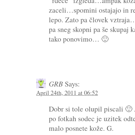
“rdeče” izgleda…ampak koža
zaceli…spomini ostajajo in re
lepo. Zato pa človek vztraj
pa sneg skopni pa še skupaj 
tako ponovimo… 🙂
GRB
Says:
April 24th, 2011 at 06:52
Dobr si tole olupil piscali 
po fotkah sodec je uzitek odt
malo posnete kože. G.