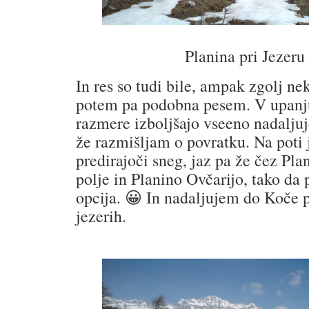
Planina pri Jezeru
In res so tudi bile, ampak zgolj ne
potem pa podobna pesem. V upanju
razmere izboljšajo vseeno nadaljuj
že razmišljam o povratku. Na poti 
predirajoči sneg, jaz pa že čez Pl
polje in Planino Ovčarijo, tako da 
opcija. 😀 In nadaljujem do Koče p
jezerih.