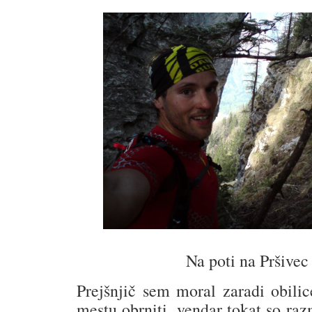
Na poti na Pršivec
Prejšnjič sem moral zaradi obili
mestu obrniti, vendar tokat so ra