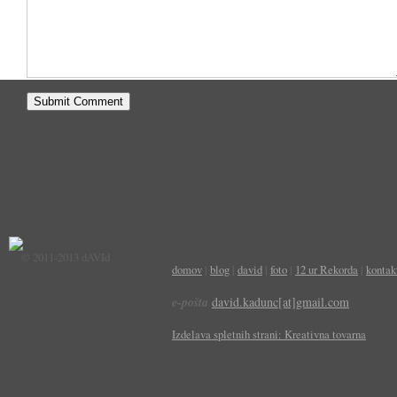
© 2011-2013 dAVId
domov
|
blog
|
david
|
foto
|
12 ur Rekorda
|
kontak
e-pošta
david.kadunc[at]gmail.com
Izdelava spletnih strani: Kreativna tovarna