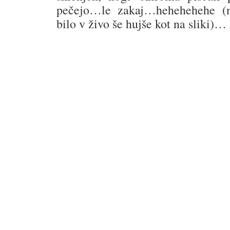
pečejo…le zakaj…hehehehehe (n
bilo v živo še hujše kot na sliki