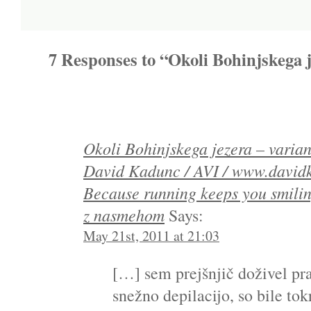
7 Responses to “Okoli Bohinjskega 
Okoli Bohinjskega jezera – varian
David Kadunc / AVI / www.davidk
Because running keeps you smili
z nasmehom
Says:
May 21st, 2011 at 21:03
[…] sem prejšnjič doživel pr
snežno depilacijo, so bile tok