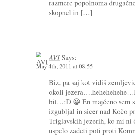
razmere popolnoma drugačne
skopnel in […]
AVI
Says:
May 4th, 2011 at 08:55
Biz, pa saj kot vidiš zemljevi
okoli jezera….hehehehehe…
bit…:D 😀 En majčeno sem se
izgubljal in sicer nad Kočo pr
Triglavskih jezerih, ko mi ni 
uspelo zadeti poti proti Ko