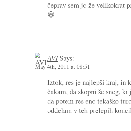
čeprav sem jo že velikokrat 
😀
AVI
Says:
May 4th, 2011 at 08:51
Iztok, res je najlepši kraj, in
čakam, da skopni še sneg, ki j
da potem res eno tekaško tur
oddelam v teh prelepih kon