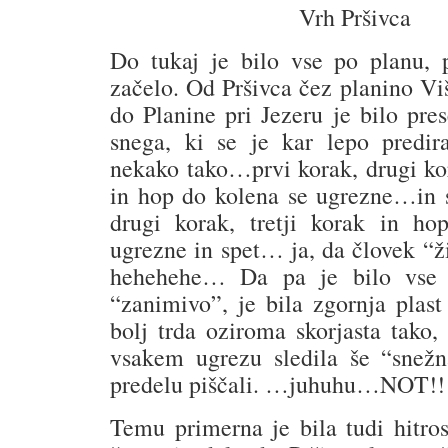
Vrh Pršivca
Do tukaj je bilo vse po planu, 
začelo. Od Pršivca čez planino Vi
do Planine pri Jezeru je bilo pres
snega, ki se je kar lepo predira
nekako tako…prvi korak, drugi kor
in hop do kolena se ugrezne…in s
drugi korak, tretji korak in ho
ugrezne in spet… ja, da človek “
hehehehe… Da pa je bilo vse 
“zanimivo”, je bila zgornja plast
bolj trda oziroma skorjasta tako,
vsakem ugrezu sledila še “snežn
predelu piščali. …juhuhu…NOT!!
Temu primerna je bila tudi hitros