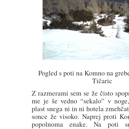
Pogled s poti na Komno na grebe
Tičaric
Z razmerami sem se že čisto spopri
me je še vedno “sekalo” v noge,
plast snega ni in ni hotela zmehčat
sonce že visoko. Naprej proti K
popolnoma enake. Na poti s