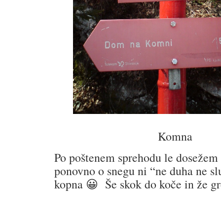
Komna
Po poštenem sprehodu le dosežem
ponovno o snegu ni “ne duha ne s
kopna 😀 Še skok do koče in že gr