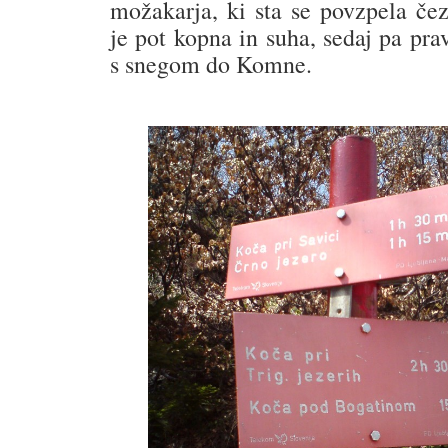
možakarja, ki sta se povzpela če
je pot kopna in suha, sedaj pa prav
s snegom do Komne.