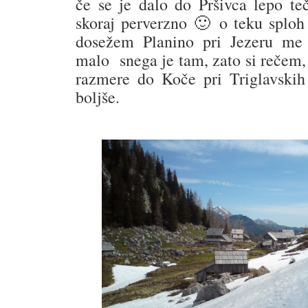
če se je dalo do Pršivca lepo teč
skoraj perverzno 🙂 o teku sploh 
dosežem Planino pri Jezeru me 
malo snega je tam, zato si rečem,
razmere do Koče pri Triglavskih
boljše.