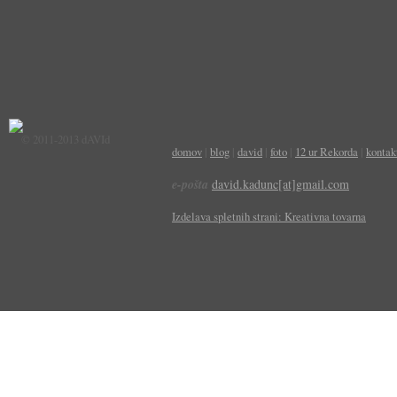
© 2011-2013 dAVId
domov
|
blog
|
david
|
foto
|
12 ur Rekorda
|
kontak
e-pošta
david.kadunc[at]gmail.com
Izdelava spletnih strani: Kreativna tovarna