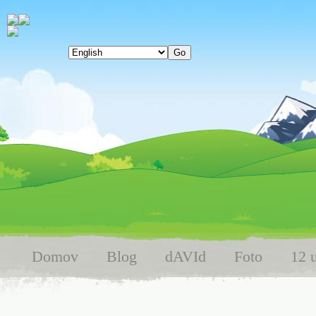
Domov
Blog
dAVId
Foto
12 