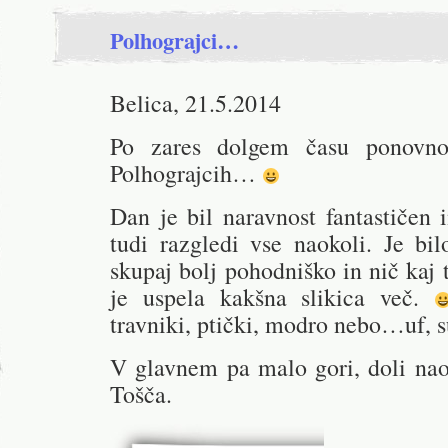
Polhograjci…
Belica, 21.5.2014
Po zares dolgem času ponovn
Polhograjcih…
Dan je bil naravnost fantastičen i
tudi razgledi vse naokoli. Je bil
skupaj bolj pohodniško in nič kaj 
je uspela kakšna slikica več.
travniki, ptički, modro nebo…uf, 
V glavnem pa malo gori, doli na
Tošča.