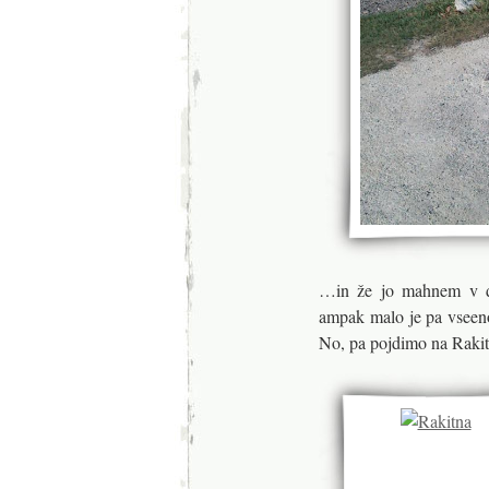
…in že jo mahnem v do
ampak malo je pa vseeno 
No, pa pojdimo na Raki