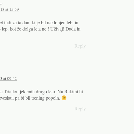
s:
13 at 15:59
t tudi za ta dan, ki je bil naklonjen tebi in
ep, kot že dolga leta ne ! Uživaj! Dada in
Reply
3 at 09:42
a Triatlon jeklenih drugo leto. Na Rakitni bi
veslati, pa bi bil trening popoln.
Reply