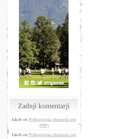
Zadnji komentarji
Jakob
on
Polhograjska planinska pot
(PPP)
Jakob
on
Polhograjska planinska pot