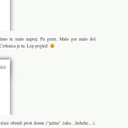
imo še malo naprej. Pa grem. Malo gor malo dol
Cerknica je tu. Lep pogled.
očasi obrniti proti domu (“južna” čaka…hehehe…).