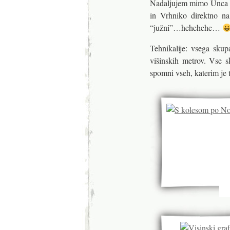
Nadaljujem mimo Unca d
in Vrhniko direktno n
“južni”…hehehehe…
Tehnikalije: vsega sku
višinskih metrov. Vse s
spomni vseh, katerim je