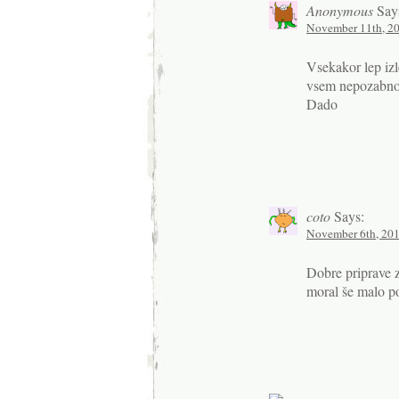
Anonymous
Say
November 11th, 20
Vsekakor lep izle
vsem nepozabno l
Dado
coto
Says:
November 6th, 201
Dobre priprave z
moral še malo po