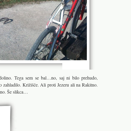
lino. Tega sem se bal…no, saj ni bilo prehudo,
zahladilo. Križišče. Ali proti Jezeru ali na Rakitno.
tno. Še slikca…