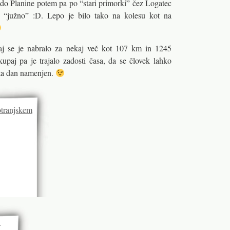
o Planine potem pa po “stari primorki” čez Logatec
a “južno” :D. Lepo je bilo tako na kolesu kot na
paj se je nabralo za nekaj več kot 107 km in 1245
kupaj pa je trajalo zadosti časa, da se človek lahko
 ta dan namenjen.