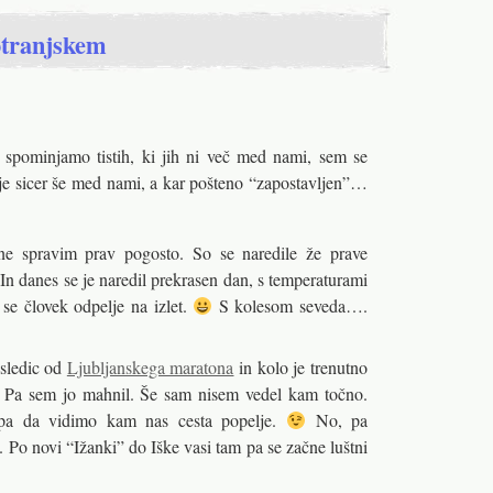
otranjskem
 spominjamo tistih, ki jih ni več med nami, sem se
 je sicer še med nami, a kar pošteno “zapostavljen”…
ne spravim prav pogosto. So se naredile že prave
danes se je naredil prekrasen dan, s temperaturami
se človek odpelje na izlet.
S kolesom seveda….
sledic od
Ljubljanskega maratona
in kolo je trenutno
a. Pa sem jo mahnil. Še sam nisem vedel kam točno.
i pa da vidimo kam nas cesta popelje.
No, pa
 Po novi “Ižanki” do Iške vasi tam pa se začne luštni