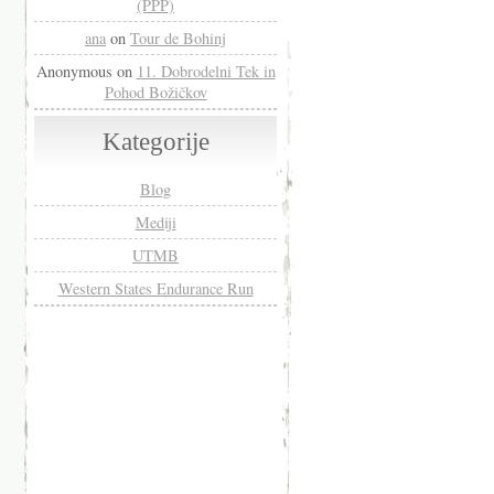
(PPP)
ana
on
Tour de Bohinj
Anonymous
on
11. Dobrodelni Tek in
Pohod Božičkov
Kategorije
Blog
Mediji
UTMB
Western States Endurance Run