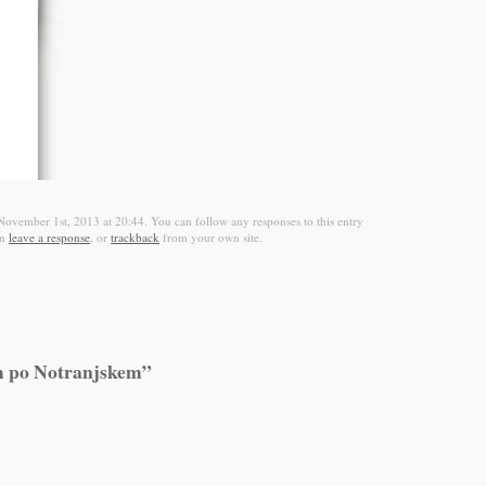
November 1st, 2013 at 20:44. You can follow any responses to this entry
an
leave a response
, or
trackback
from your own site.
om po Notranjskem”