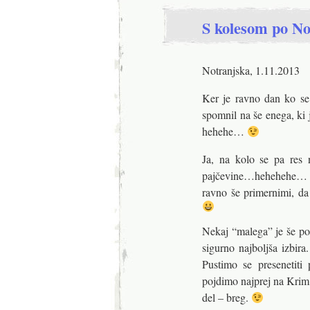
S kolesom po N
Notranjska, 1.11.2013
Ker je ravno dan ko se
spomnil na še enega, ki
hehehe…
Ja, na kolo se pa res 
pajčevine…hehehehe… In 
ravno še primernimi, da 
Nekaj “malega” je še po
sigurno najboljša izbir
Pustimo se presenetit
pojdimo najprej na Krim.
del – breg.