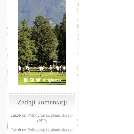
Zadnji komentarji
Jakob
on
Polhograjska planinska pot
(PPP)
Jakob
on
Polhograjska planinska pot