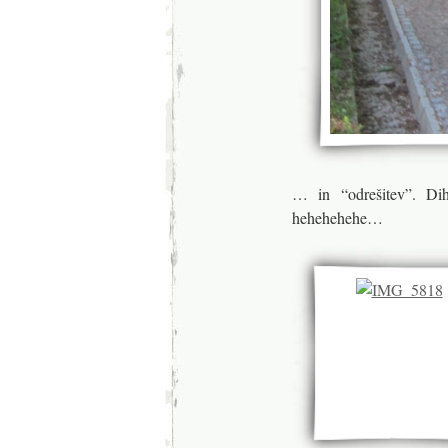
… in “odrešitev”. 
hehehehehe…