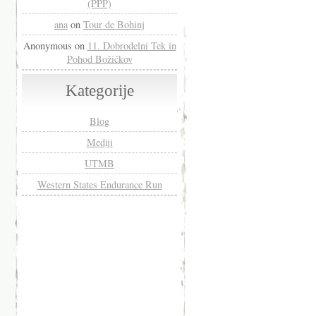
(PPP)
ana
on
Tour de Bohinj
Anonymous
on
11. Dobrodelni Tek in
Pohod Božičkov
Kategorije
Blog
Mediji
UTMB
Western States Endurance Run