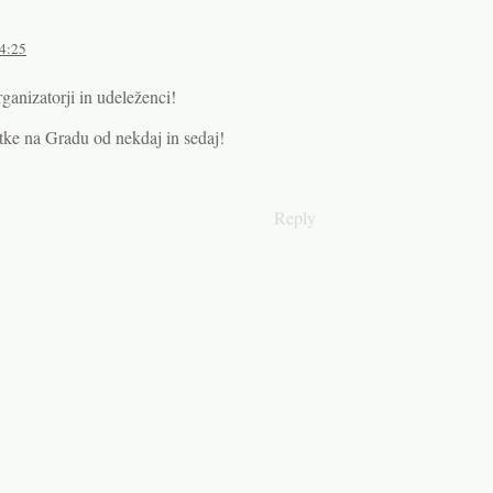
14:25
rganizatorji in udeleženci!
tke na Gradu od nekdaj in sedaj!
Reply