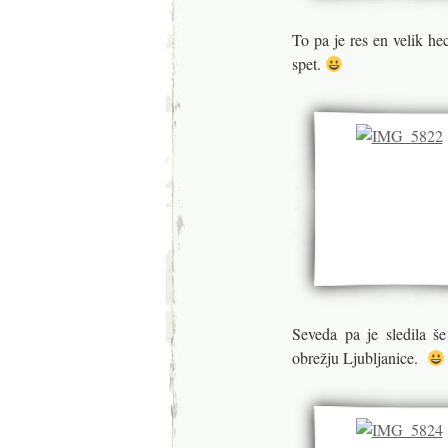
To pa je res en velik h
spet.
Seveda pa je sledila š
obrežju Ljubljanice.