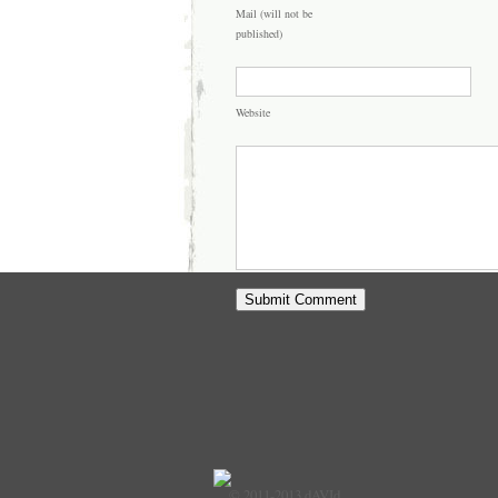
Mail (will not be
published)
Website
© 2011-2013 dAVId