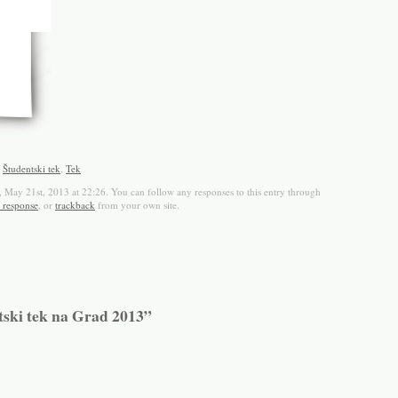
,
Študentski tek
,
Tek
, May 21st, 2013 at 22:26. You can follow any responses to this entry through
a response
, or
trackback
from your own site.
ski tek na Grad 2013”