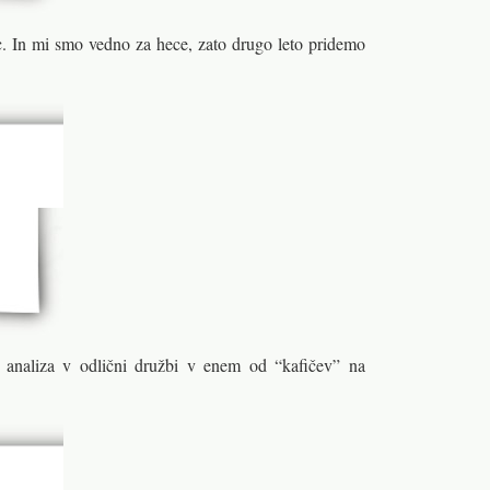
ec. In mi smo vedno za hece, zato drugo leto pridemo
e analiza v odlični družbi v enem od “kafičev” na