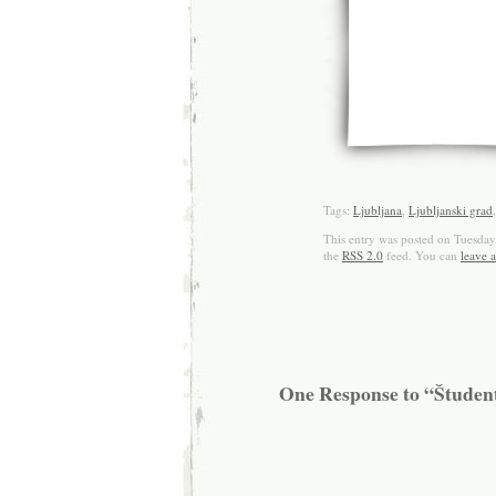
Tags:
Ljubljana
,
Ljubljanski grad
This entry was posted on Tuesday
the
RSS 2.0
feed. You can
leave 
One Response to “Študent