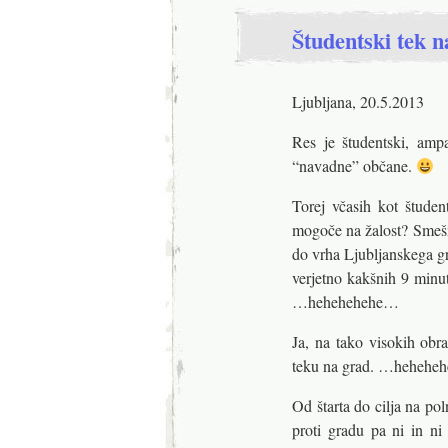
Študentski tek 
Ljubljana, 20.5.2013
Res je študentski, amp
“navadne” občane.
Torej včasih kot študen
mogoče na žalost? Smeš
do vrha Ljubljanskega gr
verjetno kakšnih 9 minu
…hehehehehe…
Ja, na tako visokih obr
teku na grad. …hehehe
Od štarta do cilja na po
proti gradu pa ni in ni