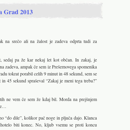
na Grad 2013
ak na srečo ali na žalost je zadeva odprta tudi za
t, sedaj pa že kar nekaj let kot občan. In zakaj, je
na zadeva, ampak če sem iz Prešernovega spomenika
adu tokrat porabil celih 9 minut in 48 sekund, sem se
t in 45 sekund spraševal “Zakaj je meni tega treba?”
atih ne vem če sem že kdaj bil. Morda na prejšnjem
he…
lno “do dile”, kolikor pač noge in pljuča dajo. Klanca
 hotelo biti konec. No, kljub vsemu se proti koncu