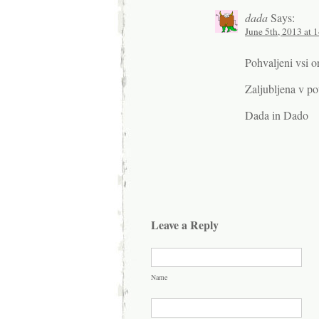
dada
Says:
June 5th, 2013 at 
Pohvaljeni vsi o
Zaljubljena v po
Dada in Dado
Leave a Reply
Name