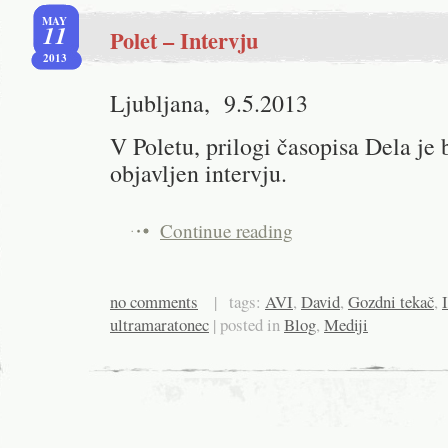
MAY
11
Polet – Intervju
2013
Ljubljana, 9.5.2013
V Poletu, prilogi časopisa Dela je 
objavljen intervju.
Continue reading
no comments
| tags:
AVI
,
David
,
Gozdni tekač
,
ultramaratonec
| posted in
Blog
,
Mediji