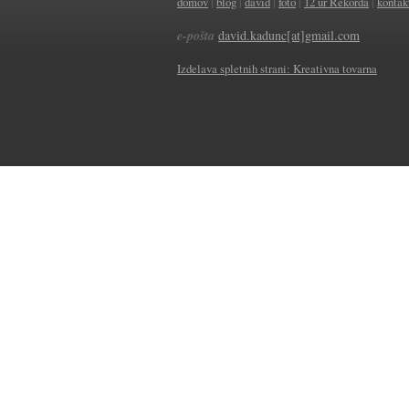
domov
|
blog
|
david
|
foto
|
12 ur Rekorda
|
kontak
e-pošta
david.kadunc[at]gmail.com
Izdelava spletnih strani: Kreativna tovarna