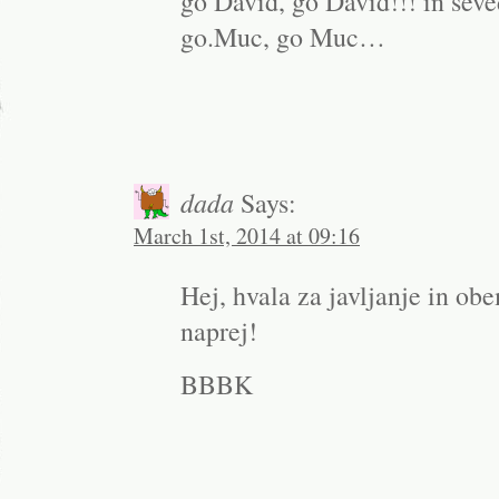
go David, go David!!! in sev
go.Muc, go Muc…
dada
Says:
March 1st, 2014 at 09:16
Hej, hvala za javljanje in ob
naprej!
BBBK