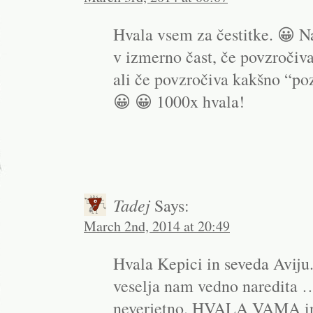
Hvala vsem za čestitke. 😀 N
v izmerno čast, če povzročiva
ali če povzročiva kakšno “p
😀 😀 1000x hvala!
Tadej
Says:
March 2nd, 2014 at 20:49
Hvala Kepici in seveda Aviju
veselja nam vedno naredita …
neverjetno. HVALA VAMA in 