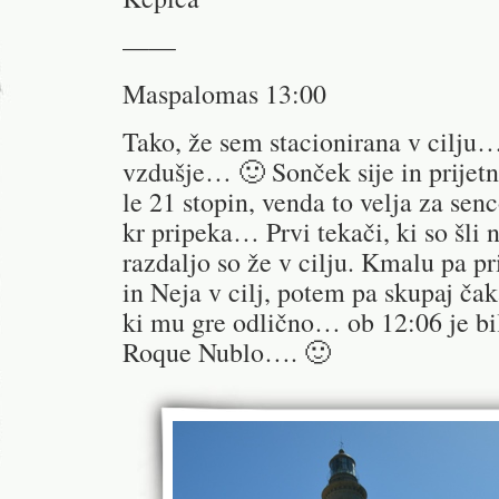
——
Maspalomas 13:00
Tako, že sem stacionirana v cilju…
vzdušje… 🙂 Sonček sije in prijet
le 21 stopin, venda to velja za sen
kr pripeka… Prvi tekači, ki so šli 
razdaljo so že v cilju. Kmalu pa p
in Neja v cilj, potem pa skupaj ča
ki mu gre odlično… ob 12:06 je bi
Roque Nublo…. 🙂