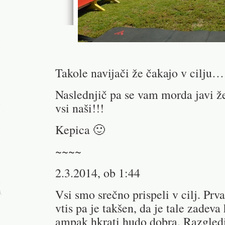
Takole navijači že čakajo v cilju…
Naslednjič pa se vam morda javi 
vsi naši!!!
Kepica 🙂
~~~~
2.3.2014, ob 1:44
Vsi smo srečno prispeli v cilj. Prva
vtis pa je takšen, da je tale zadev
ampak hkrati hudo dobra. Razgledi