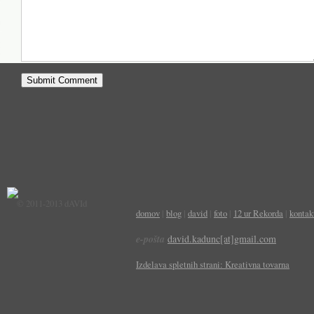
© 2011-2013 dAVId
domov
|
blog
|
david
|
foto
|
12 ur Rekorda
|
kontak
e-pošta
david.kadunc[at]gmail.com
Izdelava spletnih strani: Kreativna tovarna