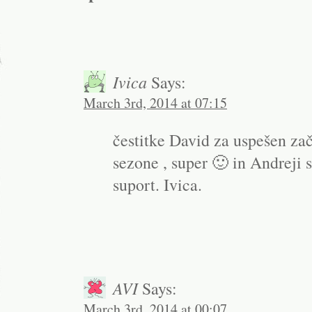
Ivica
Says:
March 3rd, 2014 at 07:15
čestitke David za uspešen za
sezone , super 🙂 in Andreji 
suport. Ivica.
AVI
Says:
March 3rd, 2014 at 00:07