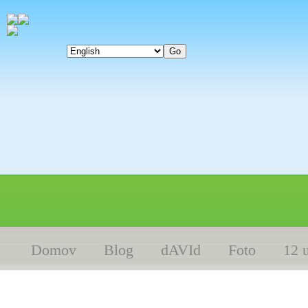
Domov
Blog
dAVId
Foto
12 