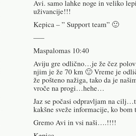
Avi. samo lahke noge in veliko lep
uživancije!!!
Kepica – ” Support team” 🙂
—–
Maspalomas 10:40
Aviju gre odlično…je že čez polo
njim je že 70 km 🙂 Vreme je odli
že pošteno nažiga, tako da je naši
vroče na progi…hehe…
Jaz se počasi odpravljam na cilj
kakšne sveže informacije, ko bom
Gremo Avi in vsi naši….!!!!
Kepica