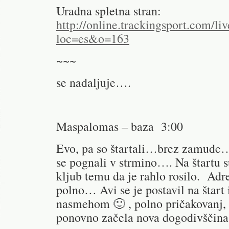
Uradna spletna stran:
http://online.trackingsport.com/liv
loc=es&o=163
~~~
se nadaljuje….
Maspalomas – baza 3:00
Evo, pa so štartali…brez zamude
se pognali v strmino…. Na štartu s
kljub temu da je rahlo rosilo. Adr
polno… Avi se je postavil na štart 
nasmehom 🙂 , polno pričakovanj, s
ponovno začela nova dogodivščin