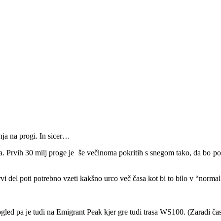
nja na progi. In sicer…
a. Prvih 30 milj proge je še večinoma pokritih s snegom tako, da bo po v
vi del poti potrebno vzeti kakšno urco več časa kot bi to bilo v “norma
led pa je tudi na Emigrant Peak kjer gre tudi trasa WS100. (Zaradi časov