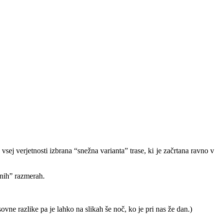
sej verjetnosti izbrana “snežna varianta” trase, ki je začrtana ravno v
lnih” razmerah.
ne razlike pa je lahko na slikah še noč, ko je pri nas že dan.)