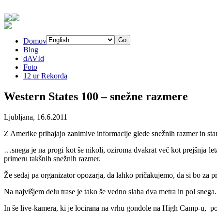
Domov
Blog
dAVId
Foto
12 ur Rekorda
Western States 100 – snežne razmere
Ljubljana, 16.6.2011
Z Amerike prihajajo zanimive informacije glede snežnih razmer in sta
…snega je na progi kot še nikoli, oziroma dvakrat več kot prejšnja let
primeru takšnih snežnih razmer.
Že sedaj pa organizator opozarja, da lahko pričakujemo, da si bo za pr
Na najvišjem delu trase je tako še vedno slaba dva metra in pol snega.
In še live-kamera, ki je locirana na vrhu gondole na High Camp-u, pog