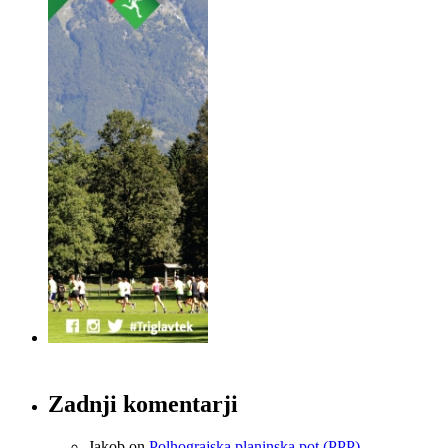
Zadnji komentarji
Jakob
on
Polhograjska planinska pot (PPP)