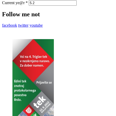
Current ye@r
*
Follow me not
facebook
twitter
youtube