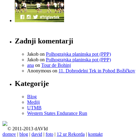
Zadnji komentarji
Jakob
on
Polhograjska planinska pot (PPP)
Jakob
on
Polhograjska planinska pot (PPP)
ana
on
Tour de Bohinj
Anonymous
on
11. Dobrodelni Tek in Pohod Božičkov
Kategorije
Blog
Mediji
UTMB
Western States Endurance Run
© 2011-2013 dAVId
domov
|
blog
|
david
|
foto
|
12 ur Rekorda
|
kontakt