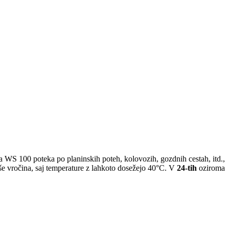
 WS 100 poteka po planinskih poteh, kolovozih, gozdnih cestah, itd.,
še vročina, saj temperature z lahkoto dosežejo 40°C. V
24-tih
oziroma