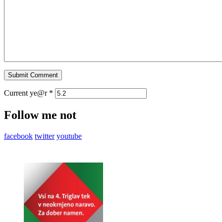
Current ye@r
*
Follow me not
facebook
twitter
youtube