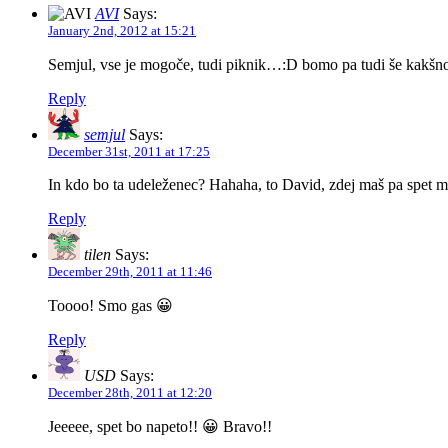
AVI
Says:
January 2nd, 2012 at 15:21
Semjul, vse je mogoče, tudi piknik…:D bomo pa tudi še kakšno 
Reply
semjul
Says:
December 31st, 2011 at 17:25
In kdo bo ta udeleženec? Hahaha, to David, zdej maš pa spet m
Reply
tilen
Says:
December 29th, 2011 at 11:46
Toooo! Smo gas 😀
Reply
USD
Says:
December 28th, 2011 at 12:20
Jeeeee, spet bo napeto!! 😀 Bravo!!