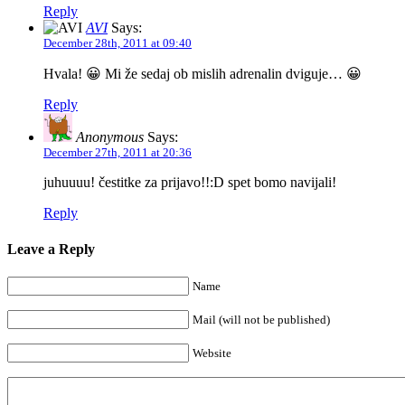
Reply
AVI
Says:
December 28th, 2011 at 09:40
Hvala! 😀 Mi že sedaj ob mislih adrenalin dviguje… 😀
Reply
Anonymous
Says:
December 27th, 2011 at 20:36
juhuuuu! čestitke za prijavo!!:D spet bomo navijali!
Reply
Leave a Reply
Name
Mail (will not be published)
Website