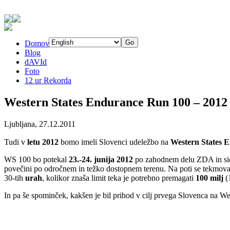
Domov
Blog
dAVId
Foto
12 ur Rekorda
Western States Endurance Run 100 – 2012
Ljubljana, 27.12.2011
Tudi v
letu 2012
bomo imeli Slovenci udeležbo na
Western States 
WS 100 bo potekal
23.-24. junija 2012
po zahodnem delu ZDA in sicer
povečini po odročnem in težko dostopnem terenu. Na poti se tekmoval
30-tih
urah
, kolikor znaša limit teka je potrebno premagati
100 milj
(
In pa še spominček, kakšen je bil prihod v cilj prvega Slovenca na W