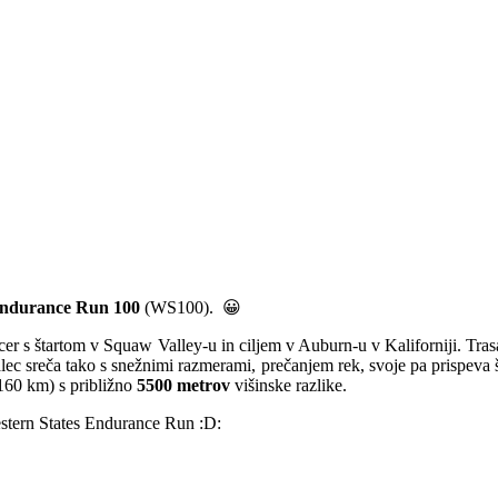
Endurance Run 100
(WS100). 😀
 s štartom v Squaw Valley-u in ciljem v Auburn-u v Kaliforniji. Trasa
ec sreča tako s snežnimi razmerami, prečanjem rek, svoje pa prispeva 
160 km) s približno
5500 metrov
višinske razlike.
estern States Endurance Run :D: